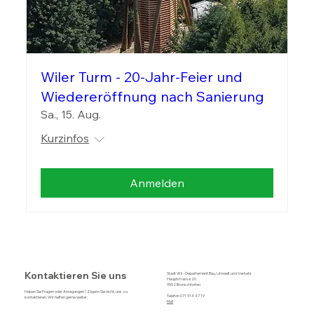
Wiler Turm - 20-Jahr-Feier und
Wiedereröffnung nach Sanierung
Sa., 15. Aug.
Kurzinfos
Anmelden
Kontaktieren Sie uns
Stadt Wil - Departement Bau, Umwelt und Verkehr
Hauptstrasse 20
9552 Bronschhofen
Haben Sie Fragen oder Anregungen? Zögern Sie nicht, uns zu
Telefon 071 914 47 19
kontaktieren. Wir helfen gerne weiter.
Mail