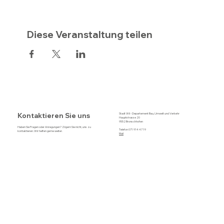
Diese Veranstaltung teilen
Kontaktieren Sie uns
Stadt Wil - Departement Bau, Umwelt und Verkehr
Hauptstrasse 20
9552 Bronschhofen
Haben Sie Fragen oder Anregungen? Zögern Sie nicht, uns zu
Telefon 071 914 47 19
kontaktieren. Wir helfen gerne weiter.
Mail